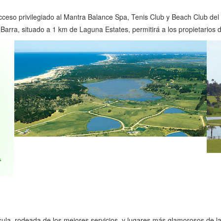
 acceso privilegiado al Mantra Balance Spa, Tenis Club y Beach Club d
Barra, situado a 1 km de Laguna Estates, permitirá a los propietarios d
ula, rodeada de los mejores servicios, y lugares más glamorosos de la 