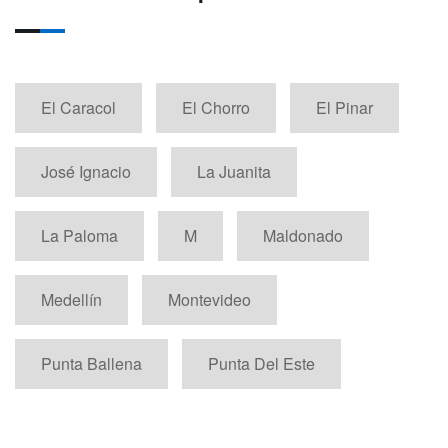
El Caracol
El Chorro
El Pinar
José Ignacio
La Juanita
La Paloma
M
Maldonado
Medellín
Montevideo
Punta Ballena
Punta Del Este