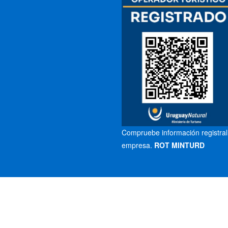
Compruebe información registral
empresa.
ROT MINTURD